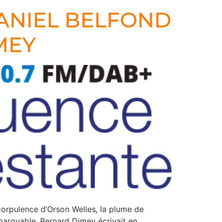
DANIEL BELFOND
MEY
corpulence d’Orson Welles, la plume de
emarquable, Bernard Dimey écrivait en