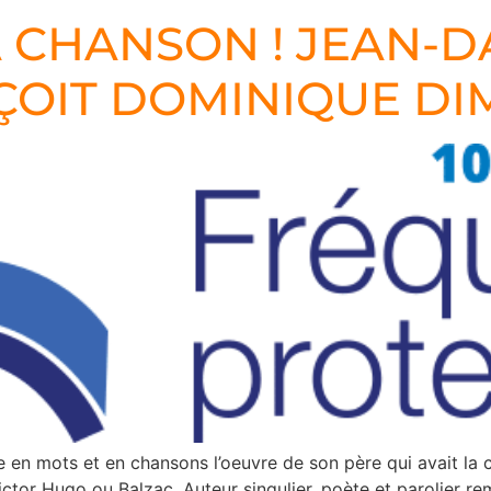
 CHANSON ! JEAN-
ÇOIT DOMINIQUE DI
 en mots et en chansons l’oeuvre de son père qui avait la 
Victor Hugo ou Balzac. Auteur singulier, poète et parolier r