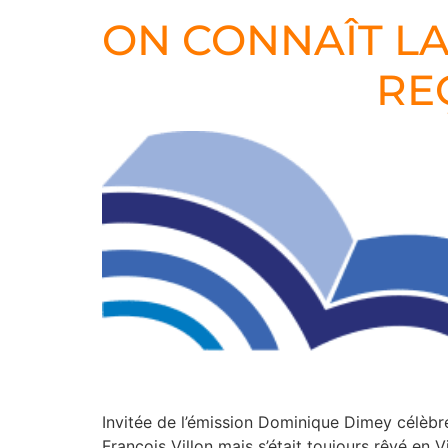
ON CONNAÎT LA
RE
Invitée de l’émission Dominique Dimey célèbre
François Villon mais s’était toujours rêvé en 