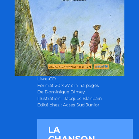
Livre-CD
Format 20 x 27 cm 43 pages
De Dominique Dimey
Illustration : Jacques Blanpain
Edité chez : Actes Sud Junior
LA