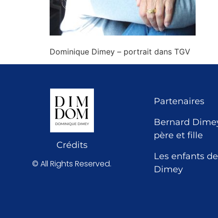
Dominique Dimey – portrait dans TGV
Partenaires
Bernard Dimey
père et fille
Crédits
Les enfants de
© All Rights Reserved.
Dimey