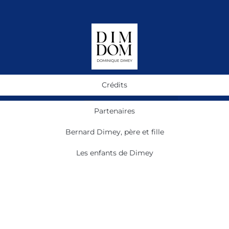
Crédits
Partenaires
Bernard Dimey, père et fille
Les enfants de Dimey