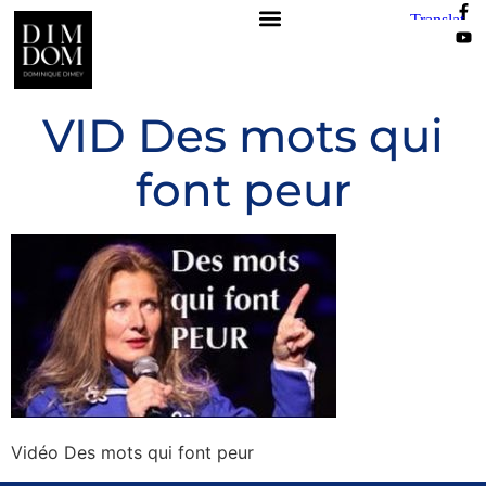
VID Des mots qui
font peur
Vidéo Des mots qui font peur