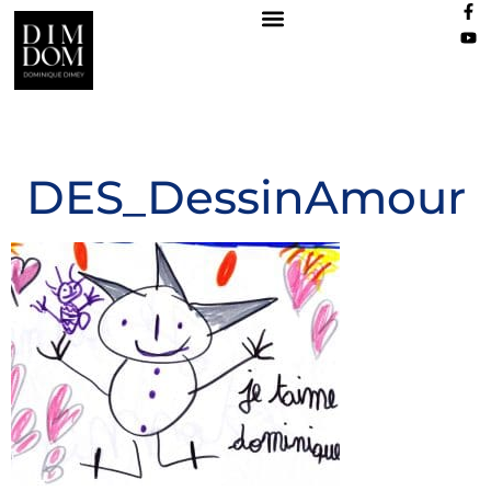
DES_DessinAmour