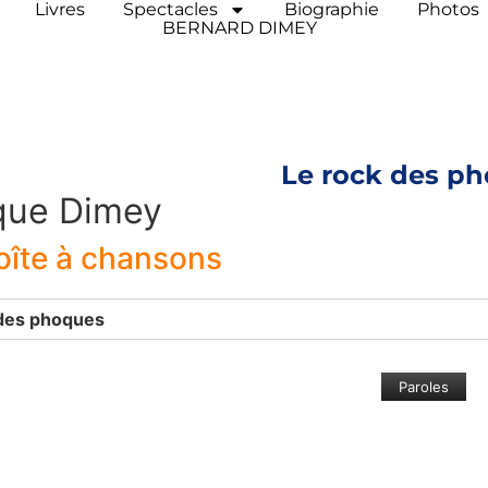
Livres
Spectacles
Biographie
Photos
BERNARD DIMEY
Le rock des p
que Dimey
boîte à chansons
 des phoques
Paroles