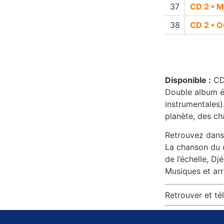
CD 2 • M
CD 2 • O
Disponible :
CD
Double album éd
instrumentales)
planète, des ch
Retrouvez dans 
La chanson du d
de l’échelle, Dj
Musiques et arr
Retrouver et tél