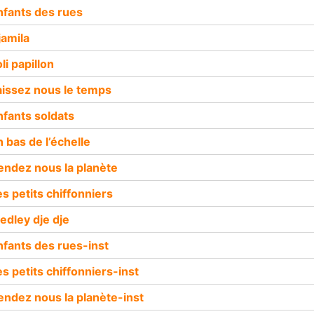
nfants des rues
jamila
li papillon
aissez nous le temps
nfants soldats
n bas de l’échelle
endez nous la planète
es petits chiffonniers
edley dje dje
nfants des rues-inst
es petits chiffonniers-inst
endez nous la planète-inst