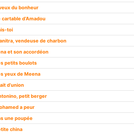
’veux du bonheur
e cartable d’Amadou
is-toi
anitra, vendeuse de charbon
éna et son accordéon
es petits boulots
es yeux de Meena
ait d’union
ntonino, petit berger
Mohamed a peur
as une poupée
tite china